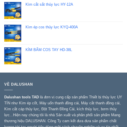
Kìm cắt sắt thủy lực HY-12A
Kìm ép cos thủy lực KYQ-400A
KÌM BẤM COS TAY HD-38L
VỀ DALUSHAN
Dalushan tools TAD
là đơn vị cung cấp sản phẩm Thiết bị thủy lực UY
TÍN như Kìm ép cốt, Máy uốn thanh đồng cái, Máy cắt thanh đồng cái,
Kìm cắt cáp thủy lực, Đột Thanh Đồng Cái, kích thủy lực, bơm thủy
lực...Hiện nay chúng tôi là nhà Sản xuất và phân phối sản phẩm Mang
thương hiệu DALUSHAN. Công Ty cam kết đưa đưa sản phẩm chất
lượng tới tay người tiêu dùng một cách chuyên nghiệp và uy tín nhất.