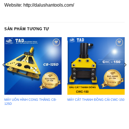
Website: http://dalushantools.com/
SẢN PHẨM TƯƠNG TỰ
Add to
Add to
wishlist
wishlist
MÁY UỐN HÌNH CONG THẲNG CB-
MÁY CẮT THANH ĐỒNG CÁI CWC-150
125D