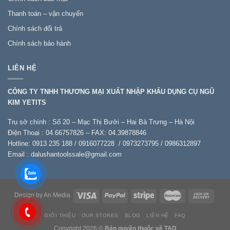
lượng
Thanh toán – vận chuyển
Chính sách đổi trả
Chính sách bảo hành
LIÊN HỆ
CÔNG TY TNHH THƯƠNG MẠI XUẤT NHẬP KHẨU DỤNG CỤ NGŨ
KIM YETITS
Trụ sở chính : Số 20 – Mạc Thị Bưởi – Hai Bà Trưng – Hà Nội
Điện Thoại : 04.66757826 – FAX: 04.39878846
Hotline: 0913 235 188 / 0916077228 / 0973273795 / 0986312897
Email :
dalushantoolssale@gmail.com
Design by An Media
GIỚI THIỆU
OUR STORES
BLOG
LIÊN HỆ
FAQ
Copyright 2026 ©
Bản quyền thuộc về TAD