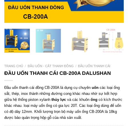
TRANG CHỦ
/
ĐẦU UỐN - CẮT THANH ĐỒNG
/
ĐẦU UỐN THANH CÁI
ĐẦU UỐN THANH CÁI CB-200A DALUSHAN
Đầu uốn thanh cái đồng CB-200A là dụng cụ chuyên
uốn
các loại ống
sắt, thép, inox thành những đường cong khác nhau nhờ sự kết hợp
giữa hệ thống piston xylanh
thủy lực
và các khuôn
ống
có kích thước
khác nhau. loại máy uốn ống có gia lực 20T. Các loại ống dùng để uốn
có độ dày 12mm. Khối lượng trọn bộ máy uốn ống CB-200A là 18kg
được bảo quản trọng hộp gỗ của nhà sản xuất.