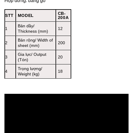
Hộp đưng: bằng gỗ
CB-
STT
MODEL
200A
Bản dầy/
1
12
Thickness (mm)
Bản rộng/ Width of
2
200
sheet (mm)
Gia lực/ Output
3
20
(Tón)
Trọng lượng/
4
18
Weight (kg)