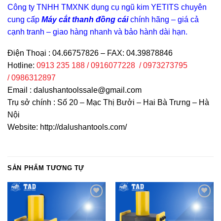
Công ty TNHH TMXNK dụng cụ ngũ kim YETITS chuyên
cung cấp
Máy cắt thanh đồng cái
chính hãng – giá cả
cạnh tranh – giao hàng nhanh và bảo hành dài hạn.
Điện Thoại : 04.66757826 – FAX: 04.39878846
Hotline:
0913 235 188 / 0916077228 / 0973273795
/ 0986312897
Email :
dalushantoolssale@gmail.com
Trụ sở chính : Số 20 – Mạc Thị Bưởi – Hai Bà Trưng – Hà
Nội
Website: http://dalushantools.com/
SẢN PHẨM TƯƠNG TỰ
Add to
Add to
wishlist
wishlist