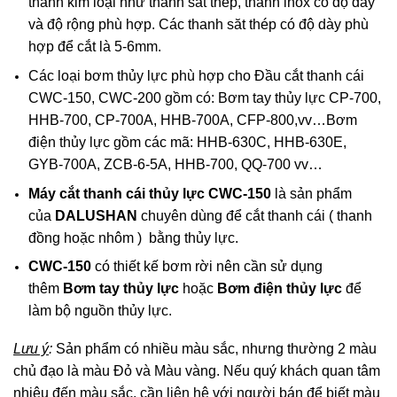
thanh kim loại như thanh sắt thép, thanh inox có độ dày
và độ rộng phù hợp. Các thanh săt thép có độ dày phù
hợp để cắt là 5-6mm.
Các loại bơm thủy lực phù hợp cho Đầu cắt thanh cái
CWC-150, CWC-200 gồm có: Bơm tay thủy lực CP-700,
HHB-700, CP-700A, HHB-700A, CFP-800,vv…Bơm
điện thủy lực gồm các mã: HHB-630C, HHB-630E,
GYB-700A, ZCB-6-5A, HHB-700, QQ-700 vv…
Máy cắt thanh cái thủy lực
CWC-150
là sản phẩm
của
DALUSHAN
chuyên dùng để cắt thanh cái ( thanh
đồng hoặc nhôm ) bằng thủy lực.
CWC-150
có thiết kế bơm rời nên cần sử dụng
thêm
Bơm tay thủy lực
hoặc
Bơm điện thủy lực
để
làm bộ nguồn thủy lực.
Lưu ý
:
Sản phẩm có nhiều màu sắc, nhưng thường 2 màu
chủ đạo là màu Đỏ và Màu vàng. Nếu quý khách quan tâm
nhiêu đến màu sắc, cần liên hệ với người bán để biết màu