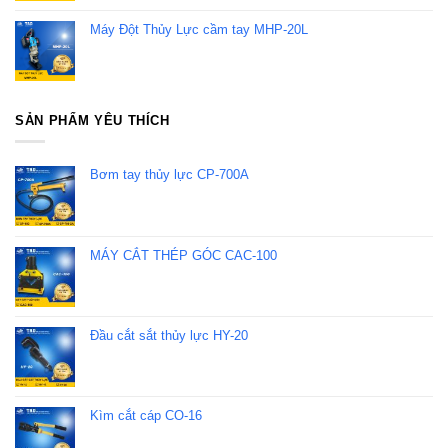
Máy Đột Thủy Lực cầm tay MHP-20L
SẢN PHẨM YÊU THÍCH
Bơm tay thủy lực CP-700A
MÁY CẮT THÉP GÓC CAC-100
Đầu cắt sắt thủy lực HY-20
Kìm cắt cáp CO-16