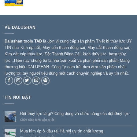
VỀ DALUSHAN
Dalushan tools TAD
là đơn vị cung cấp sản phẩm Thiết bị thủy lực UY
TÍN như Kìm ép cốt, Máy uốn thanh đồng cái, Máy cắt thanh đồng cái,
Kìm cắt cáp thủy lực, Đột Thanh Đồng Cái, kích thủy lực, bơm thủy
lực...Hiện nay chúng tôi là nhà Sản xuất và phân phối sản phẩm Mang
thương hiệu DALUSHAN. Công Ty cam kết đưa đưa sản phẩm chất
lượng tới tay người tiêu dùng một cách chuyên nghiệp và uy tín nhất.
TIN NỔI BẬT
Đột thuỷ lực là gì? Công dụng và chức năng của đột thuỷ lực
ở
Chức năng bình luận bị tắt
Đột
thuỷ
Mua kìm ép ở đâu tại Hà nội uy tín chất lượng
lực
là
ở