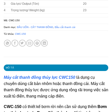
3
Gia lực/ Output (Tón)
20
4
Trọng lượng/ Weight (kg)
23
Mã:
CWC-150
Danh mục:
ĐẦU UỐN - CẮT THANH ĐỒNG
,
Đầu cắt thanh cái
Từ khóa:
CWC-150
MÔ TẢ
Máy cắt thanh đồng thủy lực CWC150
là dụng cụ
chuyên dùng cắt bản nhôm hoặc thanh đồng cái. Máy cắt
thanh đồng thủy lực được ứng dụng rộng rãi trong việc sản
xuất tủ điện, thang máng cáp điện.
CWC-150
có thiết kế bơm rời nên cần sử dụng thêm
Bơm