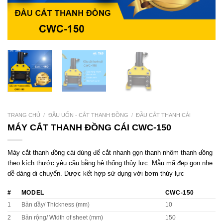
TRANG CHỦ
/
ĐẦU UỐN - CẮT THANH ĐỒNG
/
ĐẦU CẮT THANH CÁI
MÁY CẮT THANH ĐỒNG CÁI CWC-150
Máy cắt thanh đồng cái dùng để cắt nhanh gọn thanh nhôm thanh đồng
theo kích thước yêu cầu bằng hệ thống thủy lực. Mẫu mã đẹp gọn nhẹ
dễ dàng di chuyển. Được kết hợp sử dụng với bơm thủy lực
#
MODEL
CWC-150
1
Bản dầy/ Thickness (mm)
10
2
Bản rộng/ Width of sheet (mm)
150