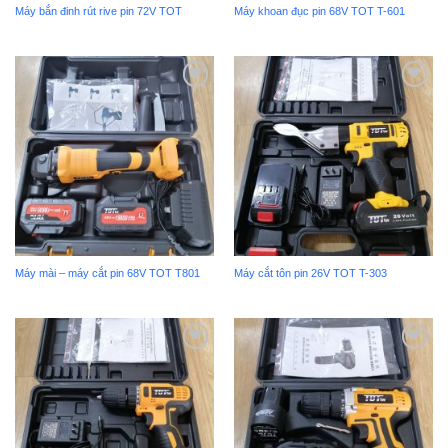
Máy bắn đinh rút rive pin 72V TOT
Máy khoan đục pin 68V TOT T-601
Add to
Add to
wishlist
wishlist
Máy mài – máy cắt pin 68V TOT T801
Máy cắt tôn pin 26V TOT T-303
Add to
Add to
wishlist
wishlist