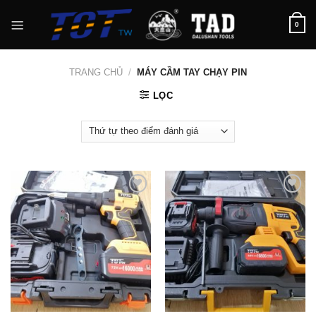
Skip
to
0
content
TRANG CHỦ
/
MÁY CẦM TAY CHẠY PIN
LỌC
Add to
Add to
wishlist
wishlist