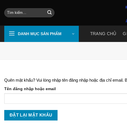
Skip
to
Tìm
kiếm:
content
TRANG CHỦ
G
DANH MỤC SẢN PHẨM
Quên mật khẩu? Vui lòng nhập tên đăng nhập hoặc địa chỉ email. 
Tên đăng nhập hoặc email
ĐẶT LẠI MẬT KHẨU