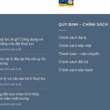
T
QUY ĐỊNH – CHÍNH SÁCH
Chính sách đại lý
huỷ lực là gì? Công dụng và
năng của đột thuỷ lực
Chính sách bảo mật
ở
g bình luận bị tắt
Thanh toán – vận chuyển
Đột
thuỷ
m ép ở đâu tại Hà nội uy tín
Chính sách đổi trả
lực
lượng
là
ở
g bình luận bị tắt
Chính sách bảo hành
gì?
Mua
Công
kìm
n lý và cấu tạo kích thuỷ lực
dụng
ép
và
ở
g bình luận bị tắt
ở
chức
Nguyên
đâu
năng
lý
 dẫn lựa chọn kích thủy
tại
của
và
ảm bảo chất lượng
Hà
đột
cấu
nội
thuỷ
ở
g bình luận bị tắt
tạo
uy
lực
Hướng
kích