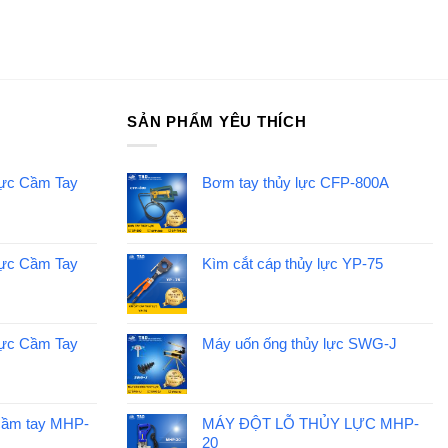
SẢN PHẨM YÊU THÍCH
Lực Cầm Tay
Bơm tay thủy lực CFP-800A
Lực Cầm Tay
Kìm cắt cáp thủy lực YP-75
Lực Cầm Tay
Máy uốn ống thủy lực SWG-J
cầm tay MHP-
MÁY ĐỘT LỖ THỦY LỰC MHP-
20