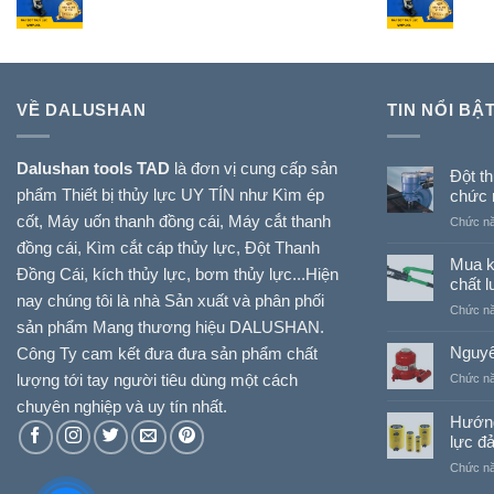
VỀ DALUSHAN
TIN NỔI BẬ
Dalushan tools TAD
là đơn vị cung cấp sản
Đột t
phẩm Thiết bị thủy lực UY TÍN như Kìm ép
chức 
cốt, Máy uốn thanh đồng cái, Máy cắt thanh
Chức năn
đồng cái, Kìm cắt cáp thủy lực, Đột Thanh
Mua kì
Đồng Cái, kích thủy lực, bơm thủy lực...Hiện
chất 
nay chúng tôi là nhà Sản xuất và phân phối
Chức năn
sản phẩm Mang thương hiệu DALUSHAN.
Nguyê
Công Ty cam kết đưa đưa sản phẩm chất
lượng tới tay người tiêu dùng một cách
Chức năn
chuyên nghiệp và uy tín nhất.
Hướng
lực đ
Chức năn