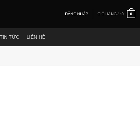
ĐĂNG NHẬP
GIỎ HÀNG /
₫
0
0
TIN TỨC
LIÊN HỆ