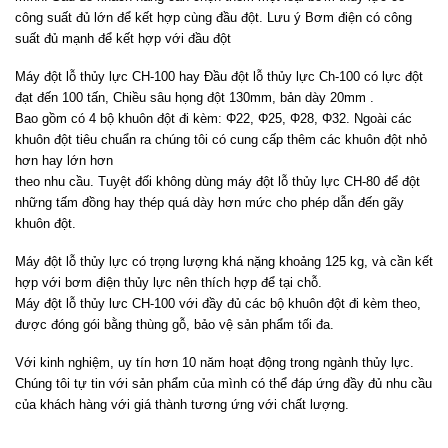
công suất đủ lớn để kết hợp cùng đầu đột. Lưu ý Bơm điện có công
suất đủ mạnh để kết hợp với đầu đột
Máy đột lỗ thủy lực CH-100 hay Đầu đột lỗ thủy lực Ch-100 có lực đột
đạt đến 100 tấn, Chiều sâu họng đột 130mm, bản dày 20mm .
Bao gồm có 4 bộ khuôn đột đi kèm: Φ22, Φ25, Φ28, Φ32. Ngoài các
khuôn đột tiêu chuẩn ra chúng tôi có cung cấp thêm các khuôn đột nhỏ
hơn hay lớn hơn
theo nhu cầu. Tuyệt đối không dùng máy đột lỗ thủy lực CH-80 để đột
những tấm đồng hay thép quá dày hơn mức cho phép dẫn đến gãy
khuôn đột.
Máy đột lỗ thủy lực có trọng lượng khá nặng khoảng 125 kg, và cần kết
hợp với bơm điện thủy lực nên thích hợp để tại chỗ.
Máy đột lỗ thủy lưc CH-100 với đầy đủ các bộ khuôn đột đi kèm theo,
được đóng gói bằng thùng gỗ, bảo vệ sản phẩm tối đa.
Với kinh nghiệm, uy tín hơn 10 năm hoạt động trong ngành thủy lực.
Chúng tôi tự tin với sản phẩm của mình có thể đáp ứng đầy đủ nhu cầu
của khách hàng với giá thành tương ứng với chất lượng.