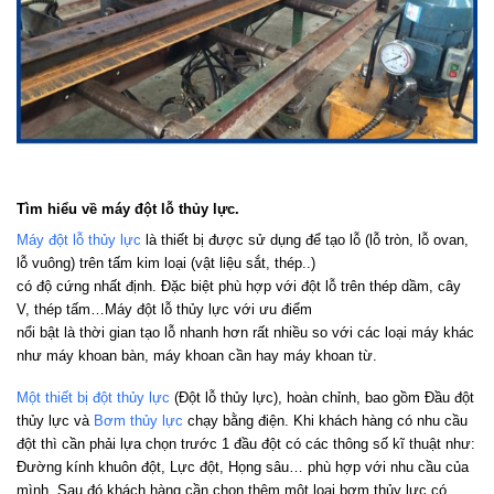
Tìm hiểu về máy đột lỗ thủy lực.
Máy đột lỗ thủy lực
là thiết bị được sử dụng để tạo lỗ (lỗ tròn, lỗ ovan,
lỗ vuông) trên tấm kim loại (vật liệu sắt, thép..)
có độ cứng nhất định. Đặc biệt phù hợp với đột lỗ trên thép dầm, cây
V, thép tấm…Máy đột lỗ thủy lực với ưu điểm
nổi bật là thời gian tạo lỗ nhanh hơn rất nhiều so với các loại máy khác
như máy khoan bàn, máy khoan cần hay máy khoan từ.
Một thiết bị đột thủy lực
(Đột lỗ thủy lực), hoàn chỉnh, bao gồm Đầu đột
thủy lực và
Bơm thủy lực
chạy bằng điện. Khi khách hàng có nhu cầu
đột thì cần phải lựa chọn trước 1 đầu đột có các thông số kĩ thuật như:
Đường kính khuôn đột, Lực đột, Họng sâu… phù hợp với nhu cầu của
mình. Sau đó khách hàng cần chọn thêm một loại bơm thủy lực có