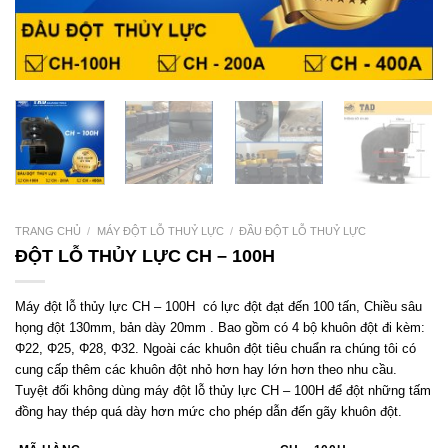
TRANG CHỦ
/
MÁY ĐỘT LỖ THUỶ LỰC
/
ĐẦU ĐỘT LỖ THUỶ LỰC
ĐỘT LỖ THỦY LỰC CH – 100H
Máy đột lỗ thủy lực CH – 100H có lực đột đạt đến 100 tấn, Chiều sâu
họng đột 130mm, bản dày 20mm . Bao gồm có 4 bộ khuôn đột đi kèm:
Φ22, Φ25, Φ28, Φ32. Ngoài các khuôn đột tiêu chuẩn ra chúng tôi có
cung cấp thêm các khuôn đột nhỏ hơn hay lớn hơn theo nhu cầu.
Tuyệt đối không dùng máy đột lỗ thủy lực CH – 100H để đột những tấm
đồng hay thép quá dày hơn mức cho phép dẫn đến gãy khuôn đột.