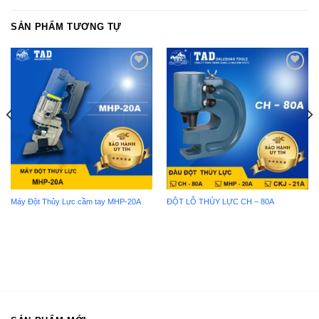
SẢN PHẨM TƯƠNG TỰ
Add to
Add to
wishlist
wishlist
Máy Đột Thủy Lực cầm tay MHP-20A
ĐỘT LỖ THỦY LỰC CH – 80A