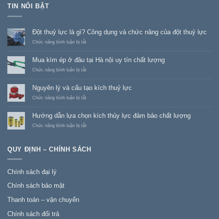
TIN NỔI BẬT
Đột thuỷ lực là gì? Công dụng và chức năng của đột thuỷ lực
ở
Chức năng bình luận bị tắt
Đột
thuỷ
Mua kìm ép ở đâu tại Hà nội uy tín chất lượng
lực
là
ở
Chức năng bình luận bị tắt
gì?
Mua
Công
kìm
Nguyên lý và cấu tạo kích thuỷ lực
dụng
ép
và
ở
ở
Chức năng bình luận bị tắt
chức
đâu
Nguyên
năng
tại
lý
Hướng dẫn lựa chọn kích thủy lực đảm bảo chất lượng
của
Hà
và
đột
nội
cấu
ở
Chức năng bình luận bị tắt
thuỷ
uy
tạo
Hướng
lực
tín
kích
dẫn
chất
thuỷ
lựa
QUY ĐỊNH – CHÍNH SÁCH
lượng
lực
chọn
kích
thủy
Chính sách đại lý
lực đảm
bảo
Chính sách bảo mật
chất
lượng
Thanh toán – vận chuyển
Chính sách đổi trả