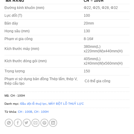
MÃ HÀNG
CH – 100H
Đường kính khuôn (mm)
Φ22, Φ25, Φ28, Φ32
Lực đốt (T)
100
Bản dày
20mm
Họng sâu (mm)
130
Phạm vi gia công
8-16#
380mm(L)
Kích thước máy (mm)
x220mm(W)x440mm(H)
405mm(L)
Kích thước đóng gói (mm)
x240mm(W)x560mm(H)
Trọng lượng
150
Phạm vi sử dụng bản đồng Thép tấm, thép V,
Có thế gia công
thép cấu tạo
Mã:
CH - 100H
Danh mục:
Đầu đột lỗ thuỷ lực
,
MÁY ĐỘT LỖ THUỶ LỰC
Từ khóa:
CH - 100B
,
CH - 100H