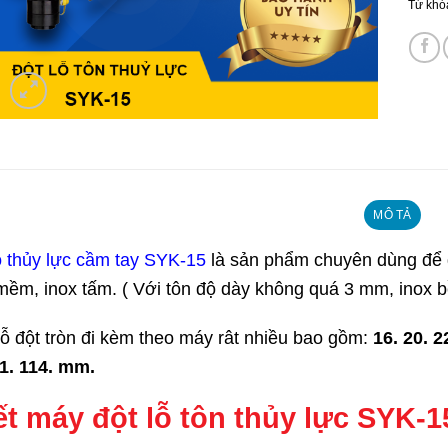
Từ khó
MÔ TẢ
ỗ thủy lực cầm tay SYK-15
là sản phẩm chuyên dùng để độ
 mềm, inox tấm. ( Với tôn độ dày không quá 3 mm, inox
lỗ đột tròn đi kèm theo máy rât nhiều bao gồm:
16. 20. 2
01. 114. mm.
iết máy đột lỗ tôn thủy lực SYK-1