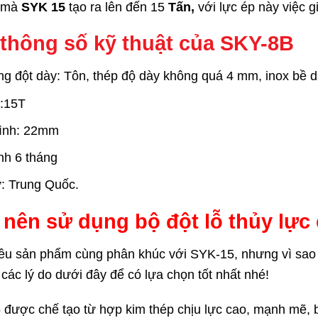
 mà
SYK 15
tạo ra lên đến 15
Tấn,
với lực ép này việc 
thông số kỹ thuật của
SKY-8B
g đột dày: T
ôn, thép độ dày không quá 4 mm, inox bề
t:15T
rình: 22mm
nh 6 tháng
: Trung Quốc.
 nên sử dụng bộ đột lỗ thủy lực
iều sản phẩm cùng phân khúc với SYK-15, nhưng vì sao 
các lý do dưới đây để có lựa chọn tốt nhất nhé!
được chế tạo từ hợp kim thép chịu lực cao, mạnh mẽ, b