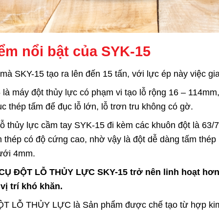
ểm nổi bật của SYK-15
mà SKY-15 tạo ra lên đến 15 tấn, với lực ép này việc g
là máy đột thủy lực có phạm vi tạo lỗ rộng 16 – 114mm, 
c thép tấm để đục lỗ lớn, lỗ trơn tru không có gờ.
lỗ thủy lực cầm tay SYK-15 đi kèm các khuôn đột là 63
 thép có độ cứng cao, nhờ vậy là đột dễ dàng tấm thép 
ưới 4mm.
Ụ ĐỘT LỖ THỦY LỰC SKY-15 trở nên linh hoạt hơn, 
ị trí khó khăn.
T LỖ THỦY LỰC là Sản phẩm được chế tạo từ hợp kim t