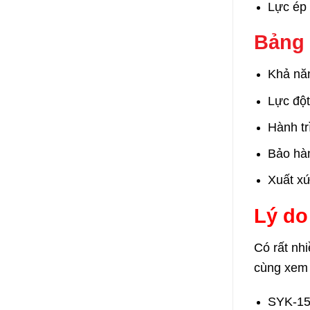
Lực ép
Bảng 
Khả năn
Lực độ
Hành t
Bảo hà
Xuất xứ
Lý do
Có rất nh
cùng xem 
SYK-15 