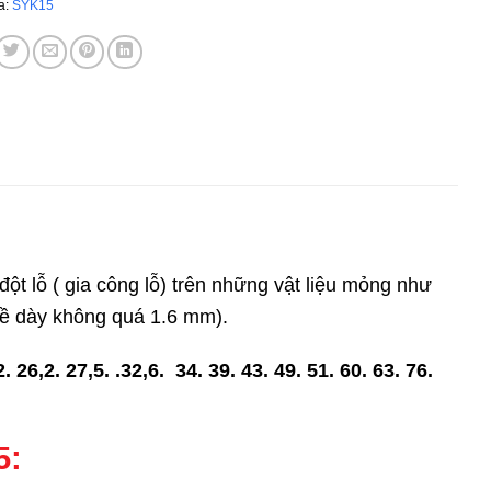
a:
SYK15
t lỗ ( gia công lỗ) trên những vật liệu mỏng như
 bề dày không quá 1.6 mm).
2. 26,2. 27,5. .32,6. 34. 39. 43. 49. 51. 60. 63. 76.
5: