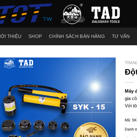
IỚI THIỆU
SHOP
CHÍNH SÁCH BÁN HÀNG
TƯ VẤN
TRAN
Đột
Add to
wishlist
Máy đ
gia cô
Với t
Mã:
SK
Danh 