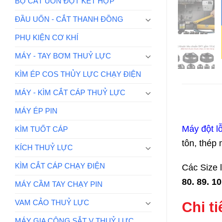
BỘ CẮT UỐN ĐỘT KẾT HỢP
ĐẦU UỐN - CẮT THANH ĐỒNG
PHỤ KIỆN CƠ KHÍ
MÁY - TAY BƠM THUỶ LỰC
KÌM ÉP COS THỦY LỰC CHẠY ĐIỆN
MÁY - KÌM CẮT CÁP THUỶ LỰC
MÁY ÉP PIN
Máy đột l
KÌM TUỐT CÁP
tôn, thép
KÍCH THUỶ LỰC
KÌM CẮT CÁP CHẠY ĐIỆN
Các Size 
80. 89. 1
MÁY CẦM TAY CHẠY PIN
VAM CẢO THUỶ LỰC
Chi t
MÁY GIA CÔNG SẮT V THUỶ LỰC