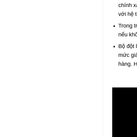
chính x
với hệ 
Trong t
nếu khô
Bộ đột 
mức giá
hàng. H