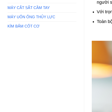
người s
MÁY CẮT SẮT CẦM TAY
Với trọ
MÁY UỐN ỐNG THỦY LỰC
Toàn b
KÌM BẤM CỐT CƠ