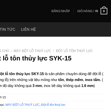
ĐĂNG NHẬP
GIỎ HÀNG /
₫
0
0
TIN TỨC
LIÊN HỆ
G CHỦ
/
MÁY ĐỘT LỖ THUỶ LỰC
/
ĐỘT LỖ TÔN THUỶ LỰC
 lỗ tôn thủy lực SYK-15
ột lỗ tôn thủy lực SKY-15
là sản phẩm chuyên dùng để đột lỗ (
ng lỗ) trên những vật liệu mỏng như
tôn
,
thép mềm
,
inox tấm.
(
ôn độ dày không quá
3 mm
, inox bề dày không quá
1.6 mm
)
Y-15
mục:
MÁY ĐỘT LỖ THUỶ LỰC
,
Đột lỗ tôn thuỷ lực