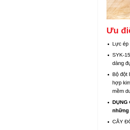
Ưu đi
Lực ép 
SYK-15 
dàng đụ
Bộ đột 
hợp kim
mềm d
DỤNG C
những v
CÂY ĐỘ