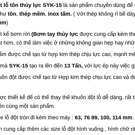
 lỗ tôn thủy lực
SYK-15
là sản phẩm chuyên dùng để đột
như
tôn
,
thép mềm
,
inox tấm.
( Với thép không rỉ bề d
mm
)
ết kế bơm rời
(Bơm tay thủy lực
được cung cấp kèm the
ạt hơn, có thể làm việc ở những không gian hẹp hay nhữn
m được chế tạo từ hợp kim thép chịu lực cao, mạnh mẽ,
 mà
SYK-15
tạo ra lên đến
13 Tấn,
với lực ép này việc 
ôn đột được chế tạo từ Hợp kim thép chịu lực cao và đ
c thiết kế để có thể thay thế khuôn đột lỗ dễ dàng, rất 
ên cùng một sản phẩm.
e lỗ đột tròn đi kèm theo máy :
63, 76 89, 100, 114 mm
.
 cung cấp thêm các size lỗ đột hình vuông , hình chữ 