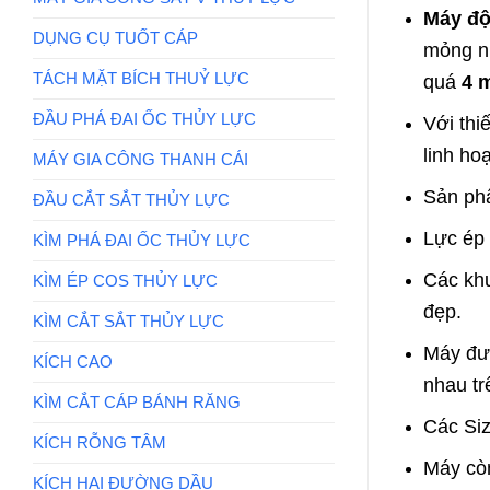
Máy đột
DỤNG CỤ TUỐT CÁP
mỏng 
TÁCH MẶT BÍCH THUỶ LỰC
quá
4 
ĐẦU PHÁ ĐAI ỐC THỦY LỰC
Với thi
linh ho
MÁY GIA CÔNG THANH CÁI
Sản phẩ
ĐẦU CẮT SẮT THỦY LỰC
Lực ép
KÌM PHÁ ĐAI ỐC THỦY LỰC
Các khu
KÌM ÉP COS THỦY LỰC
đẹp.
KÌM CẮT SẮT THỦY LỰC
Máy đượ
KÍCH CAO
nhau tr
KÌM CẮT CÁP BÁNH RĂNG
Các Siz
KÍCH RỖNG TÂM
Máy còn
KÍCH HAI ĐƯỜNG DẦU