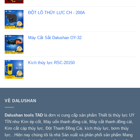
ĐỘT LỖ THỦY LỰC CH - 200A
Máy Cắt Sắt Dalushan OY-32
Kích thủy lực RSC-20150
VỀ DALUSHAN
Dalushan tools TAD
là đơn vị cung cấp sản phẩm Thiết bị thủy lực UY
TÍN như Kìm ép cốt, Máy uốn thanh đồng cái, Máy cắt thanh đồng cái,
Kìm cắt cáp thủy lực, Đột Thanh Đồng Cái, kích thủy lực, bơm thủy
lực...Hiện nay chúng tôi là nhà Sản xuất và phân phối sản phẩm Mang