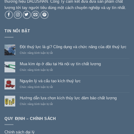
thương hiệu DALUSHAN. Công Ty cam kết đưa đưa sản phẩm chất
lượng tới tay người tiêu dùng một cách chuyên nghiệp và uy tín nhất.
TIN NỔI BẬT
Đột thuỷ lực là gì? Công dụng và chức năng của đột thuỷ lực
ở
Chức năng bình luận bị tắt
Đột
thuỷ
Mua kìm ép ở đâu tại Hà nội uy tín chất lượng
lực
là
ở
Chức năng bình luận bị tắt
gì?
Mua
Công
kìm
Nguyên lý và cấu tạo kích thuỷ lực
dụng
ép
và
ở
ở
Chức năng bình luận bị tắt
chức
đâu
Nguyên
năng
tại
lý
Hướng dẫn lựa chọn kích thủy lực đảm bảo chất lượng
của
Hà
và
đột
nội
cấu
ở
Chức năng bình luận bị tắt
thuỷ
uy
tạo
Hướng
lực
tín
kích
dẫn
chất
thuỷ
lựa
QUY ĐỊNH – CHÍNH SÁCH
lượng
lực
chọn
kích
thủy
Chính sách đại lý
lực đảm