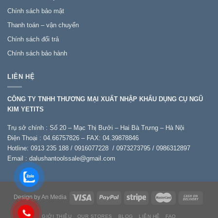
bảo
Chính sách bảo mật
chất
lượng
Thanh toán – vận chuyển
Chính sách đổi trả
Chính sách bảo hành
LIÊN HỆ
CÔNG TY TNHH THƯƠNG MẠI XUẤT NHẬP KHẨU DỤNG CỤ NGŨ
KIM YETITS
Trụ sở chính : Số 20 – Mạc Thị Bưởi – Hai Bà Trưng – Hà Nội
Điện Thoại : 04.66757826 – FAX: 04.39878846
Hotline: 0913 235 188 / 0916077228 / 0973273795 / 0986312897
Email :
dalushantoolssale@gmail.com
Design by An Media
GIỚI THIỆU
OUR STORES
BLOG
LIÊN HỆ
FAQ