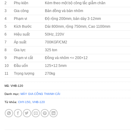
2
Phụ kiện
Kèm theo một bộ công tắc giẫm chân
3
Gia công
Bản đồng và bản nhôm
4
Phạm vi
Độ rộng 200mm, bản dày 3-12mm
5
Kích thước
Dài 800mm, rộng 750mm, Cao 1100mm
6
Hiệu suất
50Hz, 220V
7
Áp suất
700KGF/CM2
8
Gia lực
325 ton
9
Phạm vi cắt
Đồng và nhôm <= 200×12
10
Đầu uốn
125×12.5mm
11
Trọng lượng
270kg
Mã:
VHB-120
Danh mục:
MÁY GIA CÔNG THANH CÁI
Từ khóa:
CHY-150
,
VHB-120