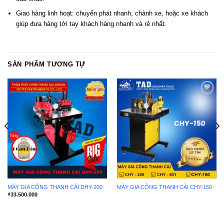
Giao hàng linh hoạt: chuyển phát nhanh, chành xe, hoặc xe khách
giúp đưa hàng tới tay khách hàng nhanh và rẻ nhất.
SẢN PHẨM TƯƠNG TỰ
Add to
Add to
wishlist
wishlist
MÁY GIA CÔNG THANH CÁI DHY-200
MÁY GIA CÔNG THANH CÁI CHY-150
₫
33.500.000