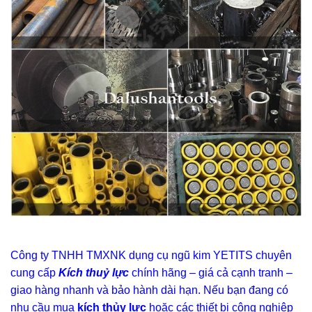
Công ty TNHH TMXNK dụng cụ ngũ kim YETITS chuyên
cung cấp
Kích thuỷ lực
chính hãng – giá cả cạnh tranh –
giao hàng nhanh và bảo hành dài hạn. Nếu bạn đang có
nhu cầu mua
kích thủy lực
hoặc các thiết bị công nghiệp