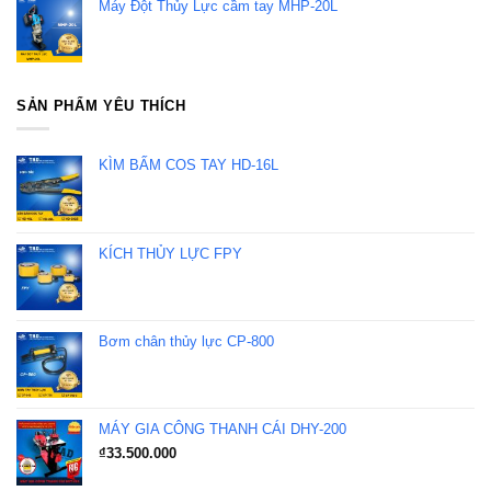
Máy Đột Thủy Lực cầm tay MHP-20L
SẢN PHẨM YÊU THÍCH
KÌM BẤM COS TAY HD-16L
KÍCH THỦY LỰC FPY
Bơm chân thủy lực CP-800
MÁY GIA CÔNG THANH CÁI DHY-200
₫
33.500.000