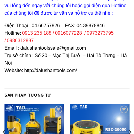
vui lòng đến ngay với chúng tôi hoặc gọi điện qua Hotline
của chúng tôi để được tư vấn và hỗ trợ cụ thể nhé :
Điện Thoại : 04.66757826 – FAX: 04.39878846
Hotline:
0913 235 188 / 0916077228 / 0973273795
/ 0986312897
Email :
dalushantoolssale@gmail.com
Trụ sở chính : Số 20 – Mạc Thị Bưởi – Hai Bà Trưng – Hà
Nội
Website: http://dalushantools.com/
SẢN PHẨM TƯƠNG TỰ
Add to
Add to
wishlist
wishlist