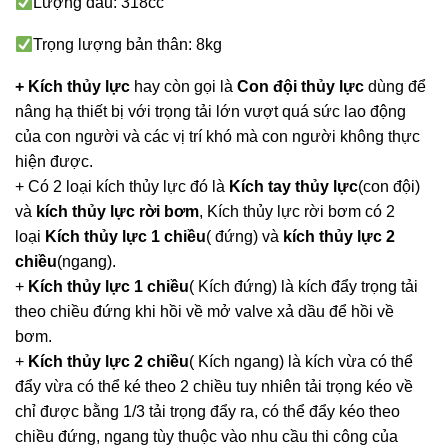
Lượng dầu: 318cc
Trọng lượng bản thân: 8kg
+ Kích thủy lực
hay còn gọi là
Con đội thủy lực
dùng để
nâng hạ thiết bị với trọng tải lớn vượt quá sức lao động
của con người và các vị trí khó mà con người không thực
hiện được.
+ Có 2 loại kích thủy lực đó là
Kích tay thủy lực
(con đội)
và
kích thủy lực rời bơm
, Kích thủy lực rời bơm có 2
loại
Kích thủy lực 1 chiều
( đứng) và
kích thủy lực 2
chiều
(ngang).
+
Kích thủy lực 1 chiều
( Kích đứng) là kích đẩy trọng tải
theo chiều đứng khi hồi về mở valve xả dầu để hồi về
bơm.
+
Kích thủy lực 2 chiều
( Kích ngang) là kích vừa có thể
đẩy vừa có thể ké theo 2 chiều tuy nhiên tải trọng kéo về
chỉ được bằng 1/3 tải trọng đẩy ra, có thể đẩy kéo theo
chiều đứng, ngang tùy thuộc vào nhu cầu thi công của