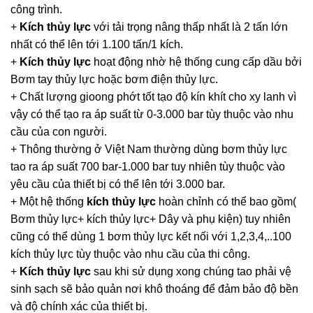
công trình.
+
Kích thủy lực
với tải trọng nâng thấp nhất là 2 tấn lớn
nhất có thể lên tới 1.100 tấn/1 kích.
+
Kích thủy lực
hoạt động nhờ hệ thống cung cấp dầu bởi
Bơm tay thủy lực hoặc bơm điện thủy lực.
+ Chất lượng gioong phớt tốt tạo độ kín khít cho xy lanh vì
vậy có thể tạo ra áp suất từ 0-3.000 bar tùy thuộc vào nhu
cầu của con người.
+ Thông thường ở Việt Nam thường dùng bơm thủy lực
tao ra áp suất 700 bar-1.000 bar tuy nhiên tùy thuộc vào
yêu cầu của thiết bị có thể lên tới 3.000 bar.
+ Một hệ thống
kích thủy lực
hoàn chỉnh có thể bao gồm(
Bơm thủy lực+ kích thủy lực+ Dây và phụ kiện) tuy nhiên
cũng có thể dùng 1 bơm thủy lực kết nối với 1,2,3,4,..100
kích thủy lực tùy thuộc vào nhu cầu của thi công.
+
Kích thủy lực
sau khi sử dụng xong chúng tao phải vệ
sinh sạch sẽ bảo quản nơi khô thoáng để đảm bảo độ bền
và độ chính xác của thiết bị.