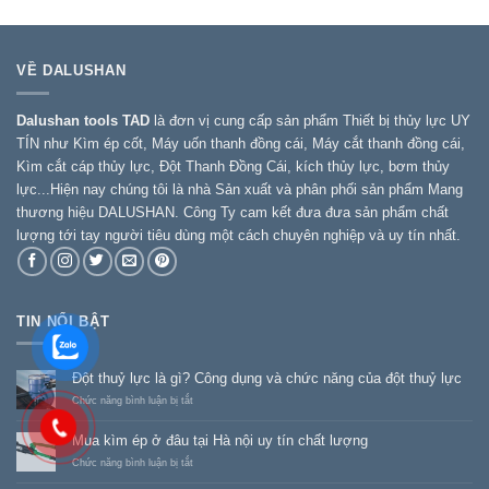
VỀ DALUSHAN
Dalushan tools TAD
là đơn vị cung cấp sản phẩm Thiết bị thủy lực UY
TÍN như Kìm ép cốt, Máy uốn thanh đồng cái, Máy cắt thanh đồng cái,
Kìm cắt cáp thủy lực, Đột Thanh Đồng Cái, kích thủy lực, bơm thủy
lực...Hiện nay chúng tôi là nhà Sản xuất và phân phối sản phẩm Mang
thương hiệu DALUSHAN. Công Ty cam kết đưa đưa sản phẩm chất
lượng tới tay người tiêu dùng một cách chuyên nghiệp và uy tín nhất.
TIN NỔI BẬT
Đột thuỷ lực là gì? Công dụng và chức năng của đột thuỷ lực
ở
Chức năng bình luận bị tắt
Đột
thuỷ
Mua kìm ép ở đâu tại Hà nội uy tín chất lượng
lực
là
ở
Chức năng bình luận bị tắt
gì?
Mua