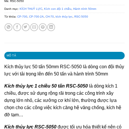
Mã:
RSC-5050
Danh mục:
KÍCH THUỶ LỰC
,
Kích con đội 1 chiều
,
Hành trình 50mm
Từ khóa:
CP-700
,
CP-700-2A
,
CH-70
,
kích thủy lực
,
RSC-5050
MÔ TẢ
Kích thủy lực 50 tấn 50mm RSC-5050
là dòng con đội thủy
lực với tải trọng lên đến 50 tấn và hành trình 50mm
Kích thủy lực 1 chiều 50 tấn RSC-5050
là dòng kích 1
chiều, được sử dụng rộng rãi trong các công trình xây
dựng lớn nhỏ, các xưởng cơ khí lớn, thường được lựa
chọn cho các công việc kích căng hệ văng chống, kích hệ
đỡ tạm…
Kích thủy lực RSC-5050
được tối ưu hóa thiết kế nên có