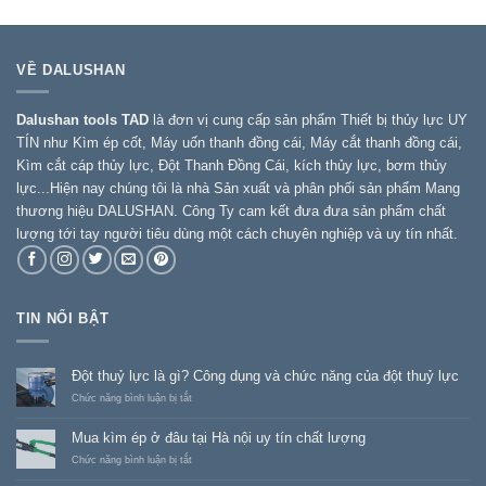
VỀ DALUSHAN
Dalushan tools TAD
là đơn vị cung cấp sản phẩm Thiết bị thủy lực UY
TÍN như Kìm ép cốt, Máy uốn thanh đồng cái, Máy cắt thanh đồng cái,
Kìm cắt cáp thủy lực, Đột Thanh Đồng Cái, kích thủy lực, bơm thủy
lực...Hiện nay chúng tôi là nhà Sản xuất và phân phối sản phẩm Mang
thương hiệu DALUSHAN. Công Ty cam kết đưa đưa sản phẩm chất
lượng tới tay người tiêu dùng một cách chuyên nghiệp và uy tín nhất.
TIN NỔI BẬT
Đột thuỷ lực là gì? Công dụng và chức năng của đột thuỷ lực
ở
Chức năng bình luận bị tắt
Đột
thuỷ
Mua kìm ép ở đâu tại Hà nội uy tín chất lượng
lực
là
ở
Chức năng bình luận bị tắt
gì?
Mua