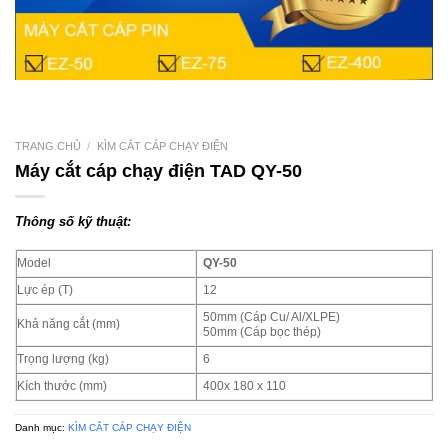
TRANG CHỦ
/
KÌM CẮT CÁP CHẠY ĐIỆN
Máy cắt cáp chạy điện TAD QY-50
Thông số kỹ thuật:
Model
QY-50
Lực ép (T)
12
50mm (Cáp Cu/ Al/XLPE)
Khả năng cắt (mm)
50mm (Cáp bọc thép)
Trọng lượng (kg)
6
Kích thước (mm)
400x 180 x 110
Danh mục:
KÌM CẮT CÁP CHẠY ĐIỆN