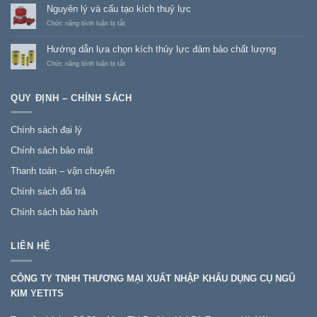
Công
kìm
Nguyên lý và cấu tạo kích thuỷ lực
dụng
ép
và
ở
ở
Chức năng bình luận bị tắt
chức
đâu
Nguyên
năng
tại
lý
Hướng dẫn lựa chọn kích thủy lực đảm bảo chất lượng
của
Hà
và
đột
nội
cấu
ở
Chức năng bình luận bị tắt
thuỷ
uy
tạo
Hướng
lực
tín
kích
dẫn
chất
thuỷ
lựa
QUY ĐỊNH – CHÍNH SÁCH
lượng
lực
chọn
kích
thủy
Chính sách đại lý
lực đảm
bảo
Chính sách bảo mật
chất
lượng
Thanh toán – vận chuyển
Chính sách đổi trả
Chính sách bảo hành
LIÊN HỆ
CÔNG TY TNHH THƯƠNG MẠI XUẤT NHẬP KHẨU DỤNG CỤ NGŨ
KIM YETITS