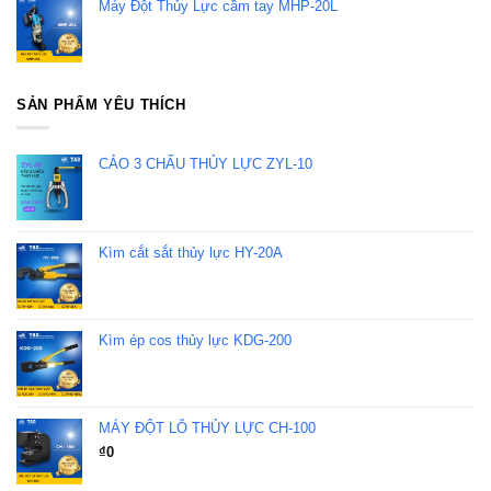
Máy Đột Thủy Lực cầm tay MHP-20L
SẢN PHẨM YÊU THÍCH
CẢO 3 CHẤU THỦY LỰC ZYL-10
Kìm cắt sắt thủy lực HY-20A
Kìm ép cos thủy lực KDG-200
MÁY ĐỘT LỖ THỦY LỰC CH-100
₫
0