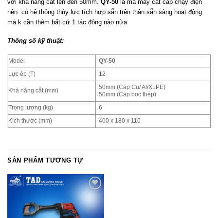
với khả năng cắt lên đến 50mm.
QY-50
là mã máy cắt cáp chạy điện
nên có hệ thống thủy lực tích hợp sẵn trên thân sẵn sàng hoạt động
mà k cần thêm bất cứ 1 tác động nào nữa.
Thông số kỹ thuật:
Model
QY-50
Lực ép (T)
12
50mm (Cáp Cu/ Al/XLPE)
Khả năng cắt (mm)
50mm (Cáp bọc thép)
Trọng lượng (kg)
6
Kích thước (mm)
400 x 180 x 110
SẢN PHẨM TƯƠNG TỰ
Add to
wishlist