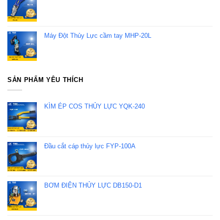
Máy Đột Thủy Lực cầm tay MHP-20L
SẢN PHẨM YÊU THÍCH
KÌM ÉP COS THỦY LỰC YQK-240
Đầu cắt cáp thủy lực FYP-100A
BƠM ĐIỆN THỦY LỰC DB150-D1