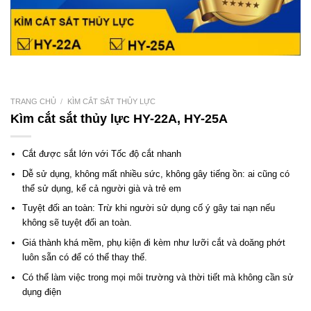
TRANG CHỦ
/
KÌM CẮT SẮT THỦY LỰC
Kìm cắt sắt thủy lực HY-22A, HY-25A
Cắt được sắt lớn với Tốc độ cắt nhanh
Dễ sử dụng, không mất nhiều sức, không gây tiếng ồn: ai cũng có
thể sử dụng, kể cả người già và trẻ em
Tuyệt đối an toàn: Trừ khi người sử dụng cố ý gây tai nạn nếu
không sẽ tuyệt đối an toàn.
Giá thành khá mềm, phụ kiện đi kèm như lưỡi cắt và doăng phớt
luôn sẵn có để có thể thay thế.
Có thể làm việc trong mọi môi trường và thời tiết mà không cần sử
dụng điện