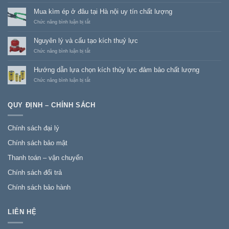
thuỷ
Mua kìm ép ở đâu tại Hà nội uy tín chất lượng
lực
là
ở
Chức năng bình luận bị tắt
gì?
Mua
Công
kìm
Nguyên lý và cấu tạo kích thuỷ lực
dụng
ép
và
ở
ở
Chức năng bình luận bị tắt
chức
đâu
Nguyên
năng
tại
lý
Hướng dẫn lựa chọn kích thủy lực đảm bảo chất lượng
của
Hà
và
đột
nội
cấu
ở
Chức năng bình luận bị tắt
thuỷ
uy
tạo
Hướng
lực
tín
kích
dẫn
chất
thuỷ
lựa
QUY ĐỊNH – CHÍNH SÁCH
lượng
lực
chọn
kích
thủy
Chính sách đại lý
lực đảm
bảo
Chính sách bảo mật
chất
lượng
Thanh toán – vận chuyển
Chính sách đổi trả
Chính sách bảo hành
LIÊN HỆ