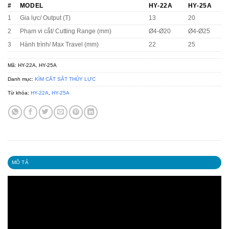
#
MODEL
HY-22A
HY-25A
1
Gia lực/ Output (T)
13
20
2
Phạm vi cắt/ Cutting Range (mm)
Ø4-Ø20
Ø4-Ø25
3
Hành trình/ Max Travel (mm)
22
25
Mã:
HY-22A, HY-25A
Danh mục:
KÌM CẮT SẮT THỦY LỰC
Từ khóa:
HY-22A
,
HY-25A
MÔ TẢ